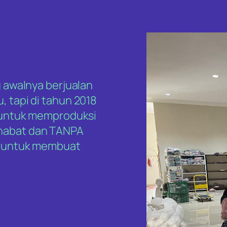
g awalnya berjualan
, tapi di tahun 2018
i untuk memproduksi
ahabat dan TANPA
mi untuk membuat