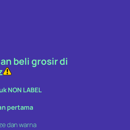
n beli grosir di
z
duk NON LABEL
gan pertama
size dan warna