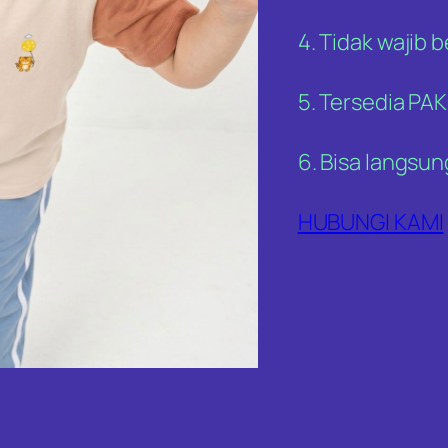
4. Tidak wajib b
5. Tersedia PA
6. Bisa langsu
HUBUNGI KAMI