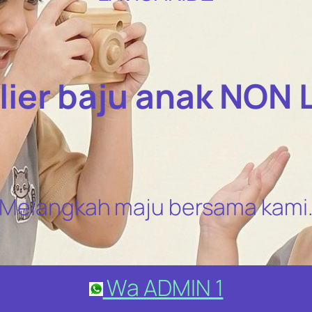
lier baju anak NON 
Melangkah maju bersama kami
Wa ADMIN 1