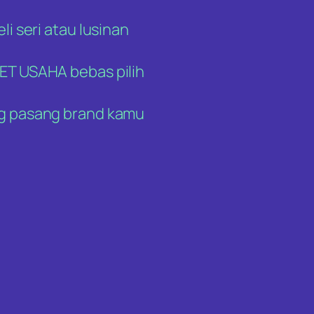
eli seri atau lusinan
KET USAHA bebas pilih
ng pasang brand kamu