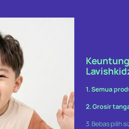
Keuntunga
Lavishkid
1. Semua pro
2. Grosir tan
3. Bebas pilih 