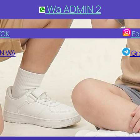
Wa ADMIN 2
TOK
Fo
N WA
Gr