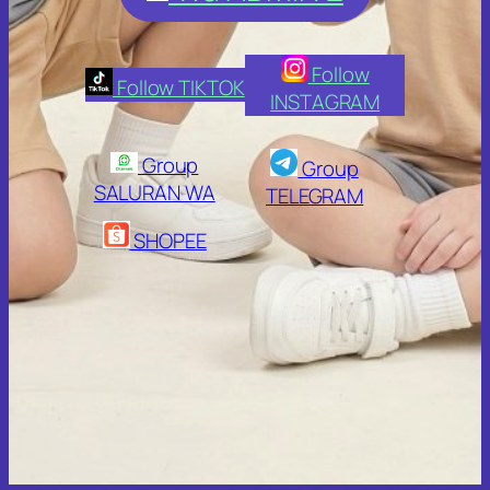
Follow
Follow TIKTOK
INSTAGRAM
Group
Group
SALURAN WA
TELEGRAM
SHOPEE