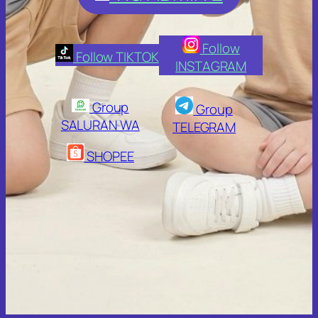
Follow
Follow TIKTOK
INSTAGRAM
Group
Group
SALURAN WA
TELEGRAM
SHOPEE