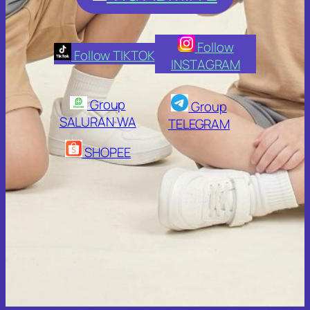
Follow
Follow TIKTOK
INSTAGRAM
Group
Group
SALURAN WA
TELEGRAM
SHOPEE