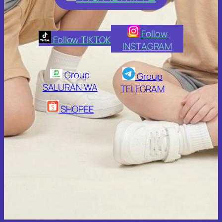
Follow
Follow TIKTOK
INSTAGRAM
Group
Group
SALURAN WA
TELEGRAM
SHOPEE