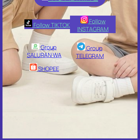
Follow
Follow TIKTOK
INSTAGRAM
Group
Group
SALURAN WA
TELEGRAM
SHOPEE