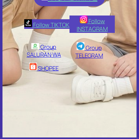
Follow
Follow TIKTOK
INSTAGRAM
Group
Group
SALURAN WA
TELEGRAM
SHOPEE